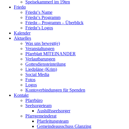
Speisekammerl im 19ten
Friedα
Friedα’s Name
Friedα’s Programm
Friedα – Programm – Überblick
Friedα’s Logos
Kalender
Aktuelles
Was uns bewegt(e)
Veranstaltungen
Pfarrblatt MITEINANDER
Verlautbarungen
Gottesdiensteinteilung
Liedpläne (Krim)
Social Media
Fotos
Logos
Kontoverbindungen für Spenden
Kontakt
Pfarrbüro
Seelsorgeteam
Aushilfsseelsorger
Pfarrgemeinderat
Pfarrleitungsteam
Gemeindeausschuss Glanzing