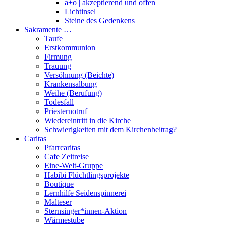
a+o | akzeptierend und offen
Lichtinsel
Steine des Gedenkens
Sakramente …
Taufe
Erstkommunion
Firmung
Trauung
Versöhnung (Beichte)
Krankensalbung
Weihe (Berufung)
Todesfall
Priesternotruf
Wiedereintritt in die Kirche
Schwierigkeiten mit dem Kirchenbeitrag?
Caritas
Pfarrcaritas
Cafe Zeitreise
Eine-Welt-Gruppe
Habibi Flüchtlingsprojekte
Boutique
Lernhilfe Seidenspinnerei
Malteser
Sternsinger*innen-Aktion
Wärmestube