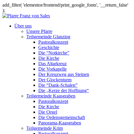
add_filter( 'elementor/frontend/print_google_fonts', '__return_false'
);
Über uns
Unsere Pfarre
Teilgemeinde Glanzing
Pastoralkonzept
Geschichte
Die “Notkirche”
Die Kirche
Das Altarkreuz
Die Vorkapelle
Der Kreuzweg aus Steinen
Der Glockenturm
Die “Dank-Schalen”
Die „Kerze der Hoffnung“
Teilgemeinde Kaasgraben
Pastoralkonzept
Die Kirche
Die Orgel
Die Ordensgemeinschaft
Panorama-Kaasgraben
Teilgemeinde Krim
Pastoralkonzept