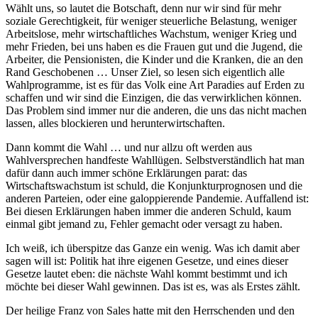
Wählt uns, so lautet die Botschaft, denn nur wir sind für mehr
soziale Gerechtigkeit, für weniger steuerliche Belastung, weniger
Arbeitslose, mehr wirtschaftliches Wachstum, weniger Krieg und
mehr Frieden, bei uns haben es die Frauen gut und die Jugend, die
Arbeiter, die Pensionisten, die Kinder und die Kranken, die an den
Rand Geschobenen … Unser Ziel, so lesen sich eigentlich alle
Wahlprogramme, ist es für das Volk eine Art Paradies auf Erden zu
schaffen und wir sind die Einzigen, die das verwirklichen können.
Das Problem sind immer nur die anderen, die uns das nicht machen
lassen, alles blockieren und herunterwirtschaften.
Dann kommt die Wahl … und nur allzu oft werden aus
Wahlversprechen handfeste Wahllügen. Selbstverständlich hat man
dafür dann auch immer schöne Erklärungen parat: das
Wirtschaftswachstum ist schuld, die Konjunkturprognosen und die
anderen Parteien, oder eine galoppierende Pandemie. Auffallend ist:
Bei diesen Erklärungen haben immer die anderen Schuld, kaum
einmal gibt jemand zu, Fehler gemacht oder versagt zu haben.
Ich weiß, ich überspitze das Ganze ein wenig. Was ich damit aber
sagen will ist: Politik hat ihre eigenen Gesetze, und eines dieser
Gesetze lautet eben: die nächste Wahl kommt bestimmt und ich
möchte bei dieser Wahl gewinnen. Das ist es, was als Erstes zählt.
Der heilige Franz von Sales hatte mit den Herrschenden und den