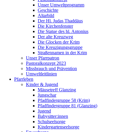
Unser Umweltprogramm
Geschichte
Altarbild
Der Hl. Judas Thaddäus
Die Kirchenfenster
Die Statue des hl. Antonius
Der alte Kreuzweg
Die Glocken der Krim
Die Kreuzigungsgruppe
Straßennamen in der Krim
Unser Pfarrpatron
Pastoralkonzept 2023
Missbrauch und Prävention
Umweltleitlinien
Pfarrleben
Kinder & Jugend
Mäusetreff Glanzing
Jungschar
Pfadfindergruppe 58 (Krim)
Pfadfindergruppe 81 (Glanzing)
Jugend
Babysitter:innen
Schulseelsorge
Kindergartenseelsorge