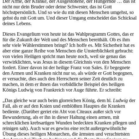
Der Arme, der Kranke, der Ausgestoßene, der Hungernde … das ist
nicht nur dein Bruder oder deine Schwester, das ist Gott
höchstpersönlich. Und so wie du mit diesen Menschen umgehst, so
gehst du mit Gott um. Und dieser Umgang entscheidet das Schicksal
deines Lebens.
Dieses Evangelium von heute ist das Wahlprogramm Gottes, das er
für die Zukunft der Welt und des Menschen bereithält. Ob es ihm
sehr viele Wählerstimmen bringt? Ich hoffe es. Mit Sicherheit hat es
aber eine ganze Reihe von Menschen die Unsterblichkeit gebracht:
von vielen Heiligen spricht man heute noch, weil sie genau das
verwirklichten, was Jesus in diesem Gleichnis von den Menschen
fordert. Einer davon ist der heilige Franz von Sales. Er begegnete
den Armen und Kranken nicht nur so, als würde er Gott begegnen,
er versuchte, dies auch den Herrschern seiner Zeit deutlich zu
machen, in dem er ihnen das vorbildliche Beispiel des heiligen
Königs Ludwig von Frankreich vor Auge führte. Er schreibt:
„Das gleiche war auch beim glorreichen König, dem hl.
Ludwig
der
Fall, als er auf den Knien und entblößten Hauptes die Kranken
bediente. (Darüber geriet ein Abt von Citeaux außer sich vor
Bewunderung, als er ihn in dieser Haltung einen armen, mit
schrecklichen krebsartigen Wunden bedeckten Kranken pflegen und
reinigen sah). Auch war es gewiss eine recht außergewöhnliche
Übung dieses heiligen Monarchen, die ärmsten und verachtetsten