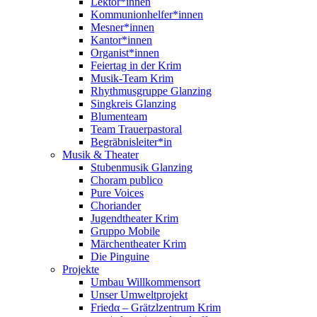
Lektor*innen
Kommunionhelfer*innen
Mesner*innen
Kantor*innen
Organist*innen
Feiertag in der Krim
Musik-Team Krim
Rhythmusgruppe Glanzing
Singkreis Glanzing
Blumenteam
Team Trauerpastoral
Begräbnisleiter*in
Musik & Theater
Stubenmusik Glanzing
Choram publico
Pure Voices
Choriander
Jugendtheater Krim
Gruppo Mobile
Märchentheater Krim
Die Pinguine
Projekte
Umbau Willkommensort
Unser Umweltprojekt
Friedα – Grätzlzentrum Krim