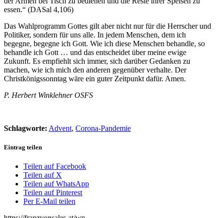
der Armen bei Tisch zu bedienen und die Reste ihrer Speisen zu
essen.“ (DASal 4,106)
Das Wahlprogramm Gottes gilt aber nicht nur für die Herrscher und
Politiker, sondern für uns alle. In jedem Menschen, dem ich
begegne, begegne ich Gott. Wie ich diese Menschen behandle, so
behandle ich Gott … und das entscheidet über meine ewige
Zukunft. Es empfiehlt sich immer, sich darüber Gedanken zu
machen, wie ich mich den anderen gegenüber verhalte. Der
Christkönigssonntag wäre ein guter Zeitpunkt dafür. Amen.
P. Herbert Winklehner OSFS
Schlagworte:
Advent
,
Corona-Pandemie
Eintrag teilen
Teilen auf Facebook
Teilen auf X
Teilen auf WhatsApp
Teilen auf Pinterest
Per E-Mail teilen
https://franzvonsales.at/wp-