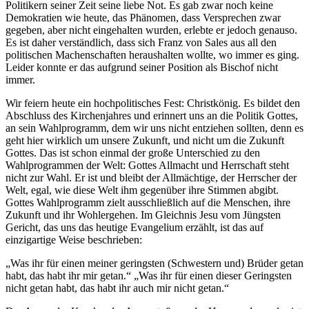
Politikern seiner Zeit seine liebe Not. Es gab zwar noch keine
Demokratien wie heute, das Phänomen, dass Versprechen zwar
gegeben, aber nicht eingehalten wurden, erlebte er jedoch genauso.
Es ist daher verständlich, dass sich Franz von Sales aus all den
politischen Machenschaften heraushalten wollte, wo immer es ging.
Leider konnte er das aufgrund seiner Position als Bischof nicht
immer.
Wir feiern heute ein hochpolitisches Fest: Christkönig. Es bildet den
Abschluss des Kirchenjahres und erinnert uns an die Politik Gottes,
an sein Wahlprogramm, dem wir uns nicht entziehen sollten, denn es
geht hier wirklich um unsere Zukunft, und nicht um die Zukunft
Gottes. Das ist schon einmal der große Unterschied zu den
Wahlprogrammen der Welt: Gottes Allmacht und Herrschaft steht
nicht zur Wahl. Er ist und bleibt der Allmächtige, der Herrscher der
Welt, egal, wie diese Welt ihm gegenüber ihre Stimmen abgibt.
Gottes Wahlprogramm zielt ausschließlich auf die Menschen, ihre
Zukunft und ihr Wohlergehen. Im Gleichnis Jesu vom Jüngsten
Gericht, das uns das heutige Evangelium erzählt, ist das auf
einzigartige Weise beschrieben:
„Was ihr für einen meiner geringsten (Schwestern und) Brüder getan
habt, das habt ihr mir getan.“ „Was ihr für einen dieser Geringsten
nicht getan habt, das habt ihr auch mir nicht getan.“