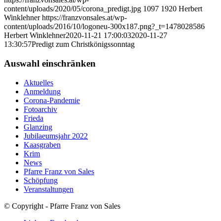
content/uploads/2020/05/corona_predigt.jpg
1097
1920
Herbert
Winklehner
https://franzvonsales.at/wp-
content/uploads/2016/10/logoneu-300x187.png?_t=1478028586
Herbert Winklehner
2020-11-21 17:00:03
2020-11-27
13:30:57
Predigt zum Christkönigssonntag
Auswahl einschränken
Aktuelles
Anmeldung
Corona-Pandemie
Fotoarchiv
Frieda
Glanzing
Jubilaeumsjahr 2022
Kaasgraben
Krim
News
Pfarre Franz von Sales
Schöpfung
Veranstaltungen
© Copyright - Pfarre Franz von Sales