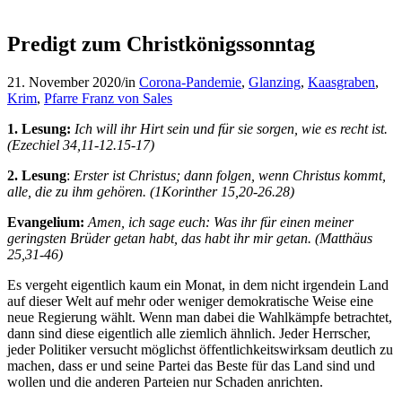
Predigt zum Christkönigssonntag
21. November 2020
/
in
Corona-Pandemie
,
Glanzing
,
Kaasgraben
,
Krim
,
Pfarre Franz von Sales
1. Lesung:
Ich will ihr Hirt sein und für sie sorgen, wie es recht ist.
(Ezechiel 34,11-12.15-17)
2. Lesung
:
Erster ist Christus; dann folgen, wenn Christus kommt,
alle, die zu ihm gehören. (1Korinther 15,20-26.28)
Evangelium:
Amen, ich sage euch: Was ihr für einen meiner
geringsten Brüder getan habt, das habt ihr mir getan. (Matthäus
25,31-46)
Es vergeht eigentlich kaum ein Monat, in dem nicht irgendein Land
auf dieser Welt auf mehr oder weniger demokratische Weise eine
neue Regierung wählt. Wenn man dabei die Wahlkämpfe betrachtet,
dann sind diese eigentlich alle ziemlich ähnlich. Jeder Herrscher,
jeder Politiker versucht möglichst öffentlichkeitswirksam deutlich zu
machen, dass er und seine Partei das Beste für das Land sind und
wollen und die anderen Parteien nur Schaden anrichten.