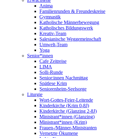
Erwachsene
Anima
Familienrunden & Freundeskreise
Gymnastik
Katholische Männerbewegung
Katholisches Bildungswerk
Kreativ-Team
Salesianische Weggemeinschaft
Umwelt-Team
Yoga
Senior*innen
Cafe Zeitreise
LIMA
Solli-Runde
Senior:innen Nachmittag
Spätlese Krim
Seniorenheim-Seelsorge
Liturgie
Wort-Gottes-Feier-Leitende
Kinderkirche (Krim 0-8J)
Kinderkirche (Glanzing 2-8J)
Ministrant*innen (Glanzing)
Ministrant*innen (Krim)
Frauen-/Männer-Ministranten
Vernetzte Ökumene