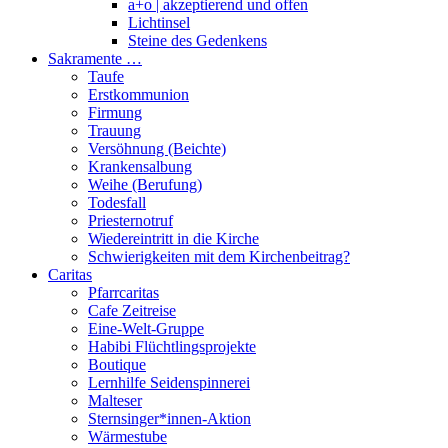
a+o | akzeptierend und offen
Lichtinsel
Steine des Gedenkens
Sakramente …
Taufe
Erstkommunion
Firmung
Trauung
Versöhnung (Beichte)
Krankensalbung
Weihe (Berufung)
Todesfall
Priesternotruf
Wiedereintritt in die Kirche
Schwierigkeiten mit dem Kirchenbeitrag?
Caritas
Pfarrcaritas
Cafe Zeitreise
Eine-Welt-Gruppe
Habibi Flüchtlingsprojekte
Boutique
Lernhilfe Seidenspinnerei
Malteser
Sternsinger*innen-Aktion
Wärmestube