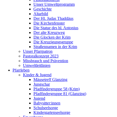
Unser Umweltprogramm
Geschichte
Altarbild
Der Hl. Judas Thaddäus
Die Kirchenfenster
Die Statue des hl. Antonius
Der alte Kreuzweg
Die Glocken der Krim
Die Kreuzigungsgruppe
Straßennamen in der Krim
Unser Pfarrpatron
Pastoralkonzept 2023
Missbrauch und Prävention
Umweltleitlinien
Pfarrleben
Kinder & Jugend
Mäusetreff Glanzing
Jungschar
Pfadfindergruppe 58 (Krim)
Pfadfindergruppe 81 (Glanzing)
Jugend
Babysitter:innen
Schulseelsorge
Kindergartenseelsorge