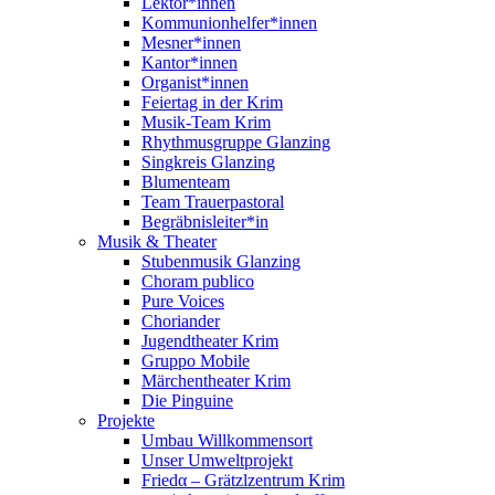
Lektor*innen
Kommunionhelfer*innen
Mesner*innen
Kantor*innen
Organist*innen
Feiertag in der Krim
Musik-Team Krim
Rhythmusgruppe Glanzing
Singkreis Glanzing
Blumenteam
Team Trauerpastoral
Begräbnisleiter*in
Musik & Theater
Stubenmusik Glanzing
Choram publico
Pure Voices
Choriander
Jugendtheater Krim
Gruppo Mobile
Märchentheater Krim
Die Pinguine
Projekte
Umbau Willkommensort
Unser Umweltprojekt
Friedα – Grätzlzentrum Krim