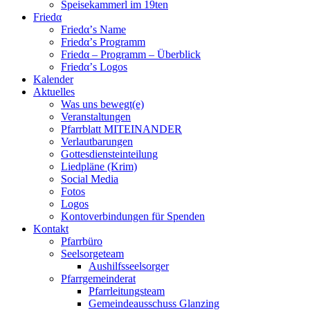
Speisekammerl im 19ten
Friedα
Friedα’s Name
Friedα’s Programm
Friedα – Programm – Überblick
Friedα’s Logos
Kalender
Aktuelles
Was uns bewegt(e)
Veranstaltungen
Pfarrblatt MITEINANDER
Verlautbarungen
Gottesdiensteinteilung
Liedpläne (Krim)
Social Media
Fotos
Logos
Kontoverbindungen für Spenden
Kontakt
Pfarrbüro
Seelsorgeteam
Aushilfsseelsorger
Pfarrgemeinderat
Pfarrleitungsteam
Gemeindeausschuss Glanzing