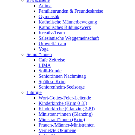
Erwachsene
Anima
Familienrunden & Freundeskreise
Gymnastik
Katholische Männerbewegung
Katholisches Bildungswerk
Kreativ-Team
Salesianische Weggemeinschaft
Umwelt-Team
Yoga
Senior*innen
Cafe Zeitreise
LIMA
Solli-Runde
Senior:innen Nachmittag
Spätlese Krim
Seniorenheim-Seelsorge
Liturgie
Wort-Gottes-Feier-Leitende
Kinderkirche (Krim 0-8J)
Kinderkirche (Glanzing 2-8J)
Ministrant*innen (Glanzing)
Ministrant*innen (Krim)
Frauen-/Männer-Ministranten
Vernetzte Ökumene