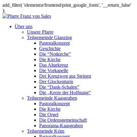
add_filter( 'elementor/frontend/print_google_fonts', '__return_false'
);
Über uns
Unsere Pfarre
Teilgemeinde Glanzing
Pastoralkonzept
Geschichte
Die “Notkirche”
Die Kirche
Das Altarkreuz
Die Vorkapelle
Der Kreuzweg aus Steinen
Der Glockenturm
Die “Dank-Schalen”
Die „Kerze der Hoffnung“
Teilgemeinde Kaasgraben
Pastoralkonzept
Die Kirche
Die Orgel
Die Ordensgemeinschaft
Panorama-Kaasgraben
Teilgemeinde Krim
Pastoralkonzept