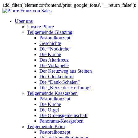
add_filter( 'elementor/frontend/print_google_fonts', '__return_false' );
Über uns
Unsere Pfarre
Teilgemeinde Glanzing
Pastoralkonzept
Geschichte
Die “Notkirche”
Die Kirche
Das Altarkreuz
Die Vorkapelle
Der Kreuzweg aus Steinen
Der Glockenturm
Die “Dank-Schalen”
Die „Kerze der Hoffnung“
Teilgemeinde Kaasgraben
Pastoralkonzept
Die Kirche
Die Orgel
Die Ordensgemeinschaft
Panorama-Kaasgraben
Teilgemeinde Krim
Pastoralkonzept
Unser Umweltprogramm