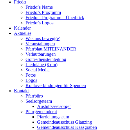
Friedα
Friedα’s Name
Friedα’s Programm
Friedα – Programm – Überblick
Friedα’s Logos
Kalender
Aktuelles
Was uns bewegt(e)
Veranstaltungen
Pfarrblatt MITEINANDER
Verlautbarungen
Gottesdiensteinteilung
Liedpläne (Krim)
Social Media
Fotos
Logos
Kontoverbindungen für Spenden
Kontakt
Pfarrbüro
Seelsorgeteam
Aushilfsseelsorger
Pfarrgemeinderat
Pfarrleitungsteam
Gemeindeausschuss Glanzing
Gemeindeausschuss Kaasgraben