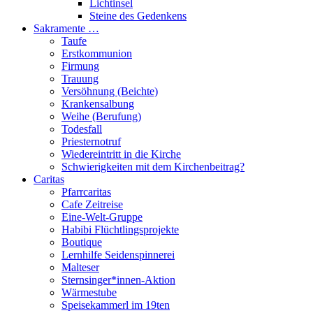
Lichtinsel
Steine des Gedenkens
Sakramente …
Taufe
Erstkommunion
Firmung
Trauung
Versöhnung (Beichte)
Krankensalbung
Weihe (Berufung)
Todesfall
Priesternotruf
Wiedereintritt in die Kirche
Schwierigkeiten mit dem Kirchenbeitrag?
Caritas
Pfarrcaritas
Cafe Zeitreise
Eine-Welt-Gruppe
Habibi Flüchtlingsprojekte
Boutique
Lernhilfe Seidenspinnerei
Malteser
Sternsinger*innen-Aktion
Wärmestube
Speisekammerl im 19ten