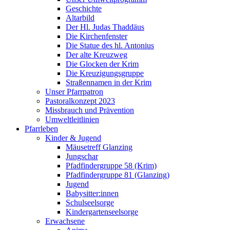
Geschichte
Altarbild
Der Hl. Judas Thaddäus
Die Kirchenfenster
Die Statue des hl. Antonius
Der alte Kreuzweg
Die Glocken der Krim
Die Kreuzigungsgruppe
Straßennamen in der Krim
Unser Pfarrpatron
Pastoralkonzept 2023
Missbrauch und Prävention
Umweltleitlinien
Pfarrleben
Kinder & Jugend
Mäusetreff Glanzing
Jungschar
Pfadfindergruppe 58 (Krim)
Pfadfindergruppe 81 (Glanzing)
Jugend
Babysitter:innen
Schulseelsorge
Kindergartenseelsorge
Erwachsene