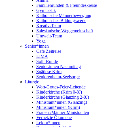
Anima
Familienrunden & Freundeskreise
Gymnastik
Katholische Männerbewegung
Katholisches Bildungswerk
Kreativ-Team
Salesianische Weggemeinschaft
Umwelt-Team
Yoga
Senior*innen
Cafe Zeitreise
LIMA
Solli-Runde
Senior:innen Nachmittag
Spätlese Krim
Seniorenheim-Seelsorge
Liturgie
Wort-Gottes-Feier-Leitende
Kinderkirche (Krim 0-8J)
Kinderkirche (Glanzing 2-8J)
Ministrant*innen (Glanzing)
Ministrant*innen (Krim)
Frauen-/Männer-Ministranten
Vernetzte Ökumene
Lektor*innen