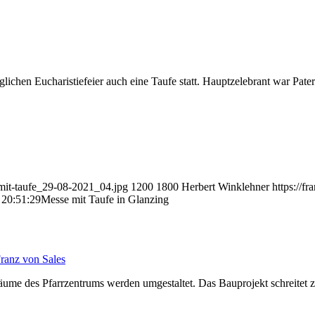
chen Eucharistiefeier auch eine Taufe statt. Hauptzelebrant war Pater
-mit-taufe_29-08-2021_04.jpg
1200
1800
Herbert Winklehner
https://f
 20:51:29
Messe mit Taufe in Glanzing
Franz von Sales
äume des Pfarrzentrums werden umgestaltet. Das Bauprojekt schreitet z