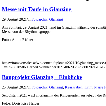
Messe mit Taufe in Glanzing
29. August 2021
/
in
Fotoarchiv
,
Glanzing
Am Sonntag, 29. August 2021, fand im Glanzing während der sonntägli
Messe von der Rhythmusgruppe.
Fotos: Anton Richter
https://franzvonsales.at/wp-content/uploads/2021/10/glanzing_messe
_t=1478028586
Herbert Winklehner
2021-08-29 20:47:00
2021-10-17
Bauprojekt Glanzing – Einblicke
25. August 2021
/
in
Fotoarchiv
,
Glanzing
,
Kaasgraben
,
Krim
,
Pfarre 
Seit Ostern 2021 wird in Glanzing der Kindergarten ausgebaut, die R
Fotos: Doris Kiss-Haider