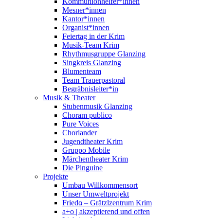
Kommunionhelfer*innen
Mesner*innen
Kantor*innen
Organist*innen
Feiertag in der Krim
Musik-Team Krim
Rhythmusgruppe Glanzing
Singkreis Glanzing
Blumenteam
Team Trauerpastoral
Begräbnisleiter*in
Musik & Theater
Stubenmusik Glanzing
Choram publico
Pure Voices
Choriander
Jugendtheater Krim
Gruppo Mobile
Märchentheater Krim
Die Pinguine
Projekte
Umbau Willkommensort
Unser Umweltprojekt
Friedα – Grätzlzentrum Krim
a+o | akzeptierend und offen