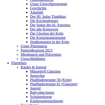
Unser Umweltprogramm
Geschichte
Altarbild
Der Hl. Judas Thaddäus
Die Kirchenfenster
Die Statue des hl. Antonius
Der alte Kreuzweg
Die Glocken der Krim
Die Kreuzigungsgruppe
Straßennamen in der Krim
Unser Pfarrpatron
Pastoralkonzept 2023
Missbrauch und Prävention
Umweltleitlinien
Pfarrleben
Kinder & Jugend
Mäusetreff Glanzing
Jungschar
Pfadfindergruppe 58 (Krim)
Pfadfindergruppe 81 (Glanzing)
Jugend
Babysitter:innen
Schulseelsorge
Kindergartenseelsorge