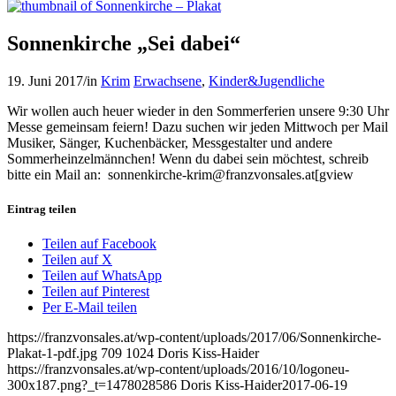
Sonnenkirche „Sei dabei“
19. Juni 2017
/
in
Krim
Erwachsene
,
Kinder&Jugendliche
Wir wollen auch heuer wieder in den Sommerferien unsere 9:30 Uhr
Messe gemeinsam feiern! Dazu suchen wir jeden Mittwoch per Mail
Musiker, Sänger, Kuchenbäcker, Messgestalter und andere
Sommerheinzelmännchen! Wenn du dabei sein möchtest, schreib
bitte ein Mail an: sonnenkirche-krim@franzvonsales.at[gview
Eintrag teilen
Teilen auf Facebook
Teilen auf X
Teilen auf WhatsApp
Teilen auf Pinterest
Per E-Mail teilen
https://franzvonsales.at/wp-content/uploads/2017/06/Sonnenkirche-
Plakat-1-pdf.jpg
709
1024
Doris Kiss-Haider
https://franzvonsales.at/wp-content/uploads/2016/10/logoneu-
300x187.png?_t=1478028586
Doris Kiss-Haider
2017-06-19