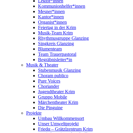
Lektor*innen
Kommunionhelfer*innen
Mesner*innen
Kantor*innen
Organist*innen
Feiertag in der Krim
Musik-Team Krim
Rhythmusgruppe Glanzing
Singkreis Glanzing
Blumenteam
Team Trauerpastoral
Begräbnisleiter*in
Musik & Theater
Stubenmusik Glanzing
Choram publico
Pure Voices
Choriander
Jugendtheater Krim
Gruppo Mobile
Märchentheater Krim
Die Pinguine
Projekte
Umbau Willkommensort
Unser Umweltprojekt
Friedα – Grätzlzentrum Krim