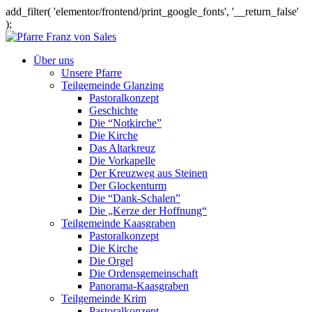
add_filter( 'elementor/frontend/print_google_fonts', '__return_false'
);
Über uns
Unsere Pfarre
Teilgemeinde Glanzing
Pastoralkonzept
Geschichte
Die “Notkirche”
Die Kirche
Das Altarkreuz
Die Vorkapelle
Der Kreuzweg aus Steinen
Der Glockenturm
Die “Dank-Schalen”
Die „Kerze der Hoffnung“
Teilgemeinde Kaasgraben
Pastoralkonzept
Die Kirche
Die Orgel
Die Ordensgemeinschaft
Panorama-Kaasgraben
Teilgemeinde Krim
Pastoralkonzept