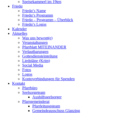
Speisekammerl im 19ten
Friedα
Friedα’s Name
Friedα’s Programm
Friedα – Programm – Überblick
Friedα’s Logos
Kalender
Aktuelles
Was uns bewegt(e)
Veranstaltungen
Pfarrblatt MITEINANDER
Verlautbarungen
Gottesdiensteinteilung
Liedpläne (Krim)
Social Media
Fotos
Logos
Kontoverbindungen für Spenden
Kontakt
Pfarrbüro
Seelsorgeteam
Aushilfsseelsorger
Pfarrgemeinderat
Pfarrleitungsteam
Gemeindeausschuss Glanzing