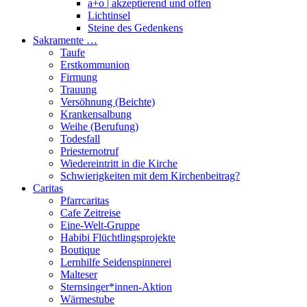
a+o | akzeptierend und offen
Lichtinsel
Steine des Gedenkens
Sakramente …
Taufe
Erstkommunion
Firmung
Trauung
Versöhnung (Beichte)
Krankensalbung
Weihe (Berufung)
Todesfall
Priesternotruf
Wiedereintritt in die Kirche
Schwierigkeiten mit dem Kirchenbeitrag?
Caritas
Pfarrcaritas
Cafe Zeitreise
Eine-Welt-Gruppe
Habibi Flüchtlingsprojekte
Boutique
Lernhilfe Seidenspinnerei
Malteser
Sternsinger*innen-Aktion
Wärmestube