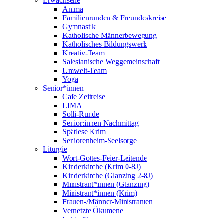
Erwachsene
Anima
Familienrunden & Freundeskreise
Gymnastik
Katholische Männerbewegung
Katholisches Bildungswerk
Kreativ-Team
Salesianische Weggemeinschaft
Umwelt-Team
Yoga
Senior*innen
Cafe Zeitreise
LIMA
Solli-Runde
Senior:innen Nachmittag
Spätlese Krim
Seniorenheim-Seelsorge
Liturgie
Wort-Gottes-Feier-Leitende
Kinderkirche (Krim 0-8J)
Kinderkirche (Glanzing 2-8J)
Ministrant*innen (Glanzing)
Ministrant*innen (Krim)
Frauen-/Männer-Ministranten
Vernetzte Ökumene