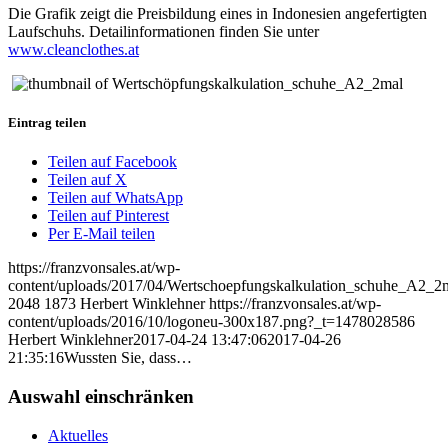
Die Grafik zeigt die Preisbildung eines in Indonesien angefertigten
Laufschuhs. Detailinformationen finden Sie unter
www.cleanclothes.at
Eintrag teilen
Teilen auf Facebook
Teilen auf X
Teilen auf WhatsApp
Teilen auf Pinterest
Per E-Mail teilen
https://franzvonsales.at/wp-
content/uploads/2017/04/Wertschoepfungskalkulation_schuhe_A2_2m
2048
1873
Herbert Winklehner
https://franzvonsales.at/wp-
content/uploads/2016/10/logoneu-300x187.png?_t=1478028586
Herbert Winklehner
2017-04-24 13:47:06
2017-04-26
21:35:16
Wussten Sie, dass…
Auswahl einschränken
Aktuelles