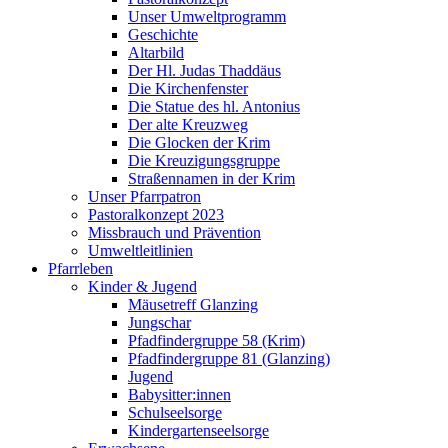
Unser Umweltprogramm
Geschichte
Altarbild
Der Hl. Judas Thaddäus
Die Kirchenfenster
Die Statue des hl. Antonius
Der alte Kreuzweg
Die Glocken der Krim
Die Kreuzigungsgruppe
Straßennamen in der Krim
Unser Pfarrpatron
Pastoralkonzept 2023
Missbrauch und Prävention
Umweltleitlinien
Pfarrleben
Kinder & Jugend
Mäusetreff Glanzing
Jungschar
Pfadfindergruppe 58 (Krim)
Pfadfindergruppe 81 (Glanzing)
Jugend
Babysitter:innen
Schulseelsorge
Kindergartenseelsorge