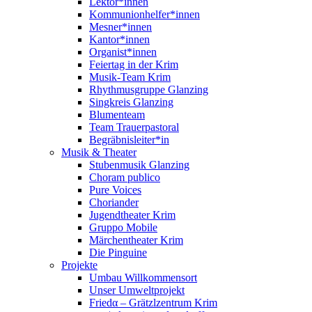
Lektor*innen
Kommunionhelfer*innen
Mesner*innen
Kantor*innen
Organist*innen
Feiertag in der Krim
Musik-Team Krim
Rhythmusgruppe Glanzing
Singkreis Glanzing
Blumenteam
Team Trauerpastoral
Begräbnisleiter*in
Musik & Theater
Stubenmusik Glanzing
Choram publico
Pure Voices
Choriander
Jugendtheater Krim
Gruppo Mobile
Märchentheater Krim
Die Pinguine
Projekte
Umbau Willkommensort
Unser Umweltprojekt
Friedα – Grätzlzentrum Krim