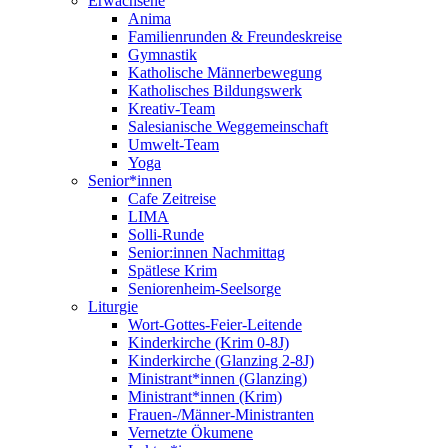
Erwachsene
Anima
Familienrunden & Freundeskreise
Gymnastik
Katholische Männerbewegung
Katholisches Bildungswerk
Kreativ-Team
Salesianische Weggemeinschaft
Umwelt-Team
Yoga
Senior*innen
Cafe Zeitreise
LIMA
Solli-Runde
Senior:innen Nachmittag
Spätlese Krim
Seniorenheim-Seelsorge
Liturgie
Wort-Gottes-Feier-Leitende
Kinderkirche (Krim 0-8J)
Kinderkirche (Glanzing 2-8J)
Ministrant*innen (Glanzing)
Ministrant*innen (Krim)
Frauen-/Männer-Ministranten
Vernetzte Ökumene