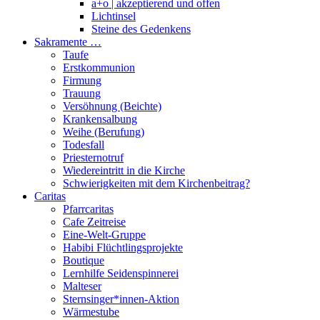
a+o | akzeptierend und offen
Lichtinsel
Steine des Gedenkens
Sakramente …
Taufe
Erstkommunion
Firmung
Trauung
Versöhnung (Beichte)
Krankensalbung
Weihe (Berufung)
Todesfall
Priesternotruf
Wiedereintritt in die Kirche
Schwierigkeiten mit dem Kirchenbeitrag?
Caritas
Pfarrcaritas
Cafe Zeitreise
Eine-Welt-Gruppe
Habibi Flüchtlingsprojekte
Boutique
Lernhilfe Seidenspinnerei
Malteser
Sternsinger*innen-Aktion
Wärmestube