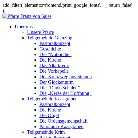
add_filter( 'elementor/frontend/print_google_fonts', '__return_false'
);
Über uns
Unsere Pfarre
Teilgemeinde Glanzing
Pastoralkonzept
Geschichte
Die “Notkirche”
Die Kirche
Das Altarkreuz
Die Vorkapelle
Der Kreuzweg aus Steinen
Der Glockenturm
Die “Dank-Schalen”
Die „Kerze der Hoffnung“
Teilgemeinde Kaasgraben
Pastoralkonzept
Die Kirche
Die Orgel
Die Ordensgemeinschaft
Panorama-Kaasgraben
Teilgemeinde Krim
Pastoralkonzept