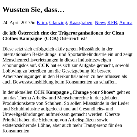
Wussten Sie, dass…
24. April 2017
/
in
Krim
,
Glanzing
,
Kaasgraben
,
News
KFB
,
Anima
die
kfb Österreich
eine der Trägerorganisationen
der
Clean
Clothes Kampagne
(CCK)
Österreich ist?
Diese setzt sich erfolgreich aktiv gegen Missstände in der
internationalen Bekleidungs- und Sportartikelindustrie ein und zeigt
Menschenrechtsverletzungen in diesen Industriezweigen
schonungslos auf.
CCK
hat es sich zur Aufgabe gemacht, sowohl
Lobbying zu betreiben um die Gesetzgebung für bessere
Arbeitsbedingungen in den Herkunftsländern zu beeinflussen als
auch Bewusstseinsbildung beim Konsumenten zu schaffen.
In der aktuellen
CCK-Kampagne „Change your Shoes“
geht es
um das Thema Arbeits- und Menschenrechte in der globalen
Produktionskette von Schuhen. So sollen Missstände i
n der Leder-
und Schuhindustrie aufgedeckt und auf Gesundheits- und
Umweltgefährdungen aufmerksam gemacht werden. Oberste
Priorität haben die Sicherung von Arbeitsplätzen sowie
existenzsichernde Löhne, aber auch mehr Transparenz für den
Konsumenten.