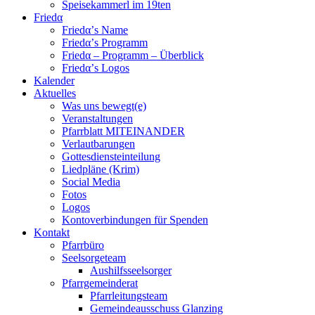
Speisekammerl im 19ten
Friedα
Friedα’s Name
Friedα’s Programm
Friedα – Programm – Überblick
Friedα’s Logos
Kalender
Aktuelles
Was uns bewegt(e)
Veranstaltungen
Pfarrblatt MITEINANDER
Verlautbarungen
Gottesdiensteinteilung
Liedpläne (Krim)
Social Media
Fotos
Logos
Kontoverbindungen für Spenden
Kontakt
Pfarrbüro
Seelsorgeteam
Aushilfsseelsorger
Pfarrgemeinderat
Pfarrleitungsteam
Gemeindeausschuss Glanzing