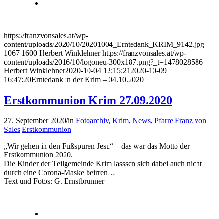
https://franzvonsales.at/wp-
content/uploads/2020/10/20201004_Erntedank_KRIM_9142.jpg
1067
1600
Herbert Winklehner
https://franzvonsales.at/wp-
content/uploads/2016/10/logoneu-300x187.png?_t=1478028586
Herbert Winklehner
2020-10-04 12:15:21
2020-10-09
16:47:20
Erntedank in der Krim – 04.10.2020
Erstkommunion Krim 27.09.2020
27. September 2020
/
in
Fotoarchiv
,
Krim
,
News
,
Pfarre Franz von
Sales
Erstkommunion
„Wir gehen in den Fußspuren Jesu“ – das war das Motto der
Erstkommunion 2020.
Die Kinder der Teilgemeinde Krim lasssen sich dabei auch nicht
durch eine Corona-Maske beirren…
Text und Fotos: G. Ernstbrunner