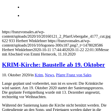
https://franzvonsales.at/wp-
content/uploads/2020/10/20160121_2_PfarrUebergabe_4177_cut.jpg
622
933
Herbert Winklehner
https://franzvonsales.at/wp-
content/uploads/2016/10/logoneu-300x187.png?_t=1478028586
Herbert Winklehner
2020-10-11 17:44:40
2020-11-22 22:01:30
Messe
mit Abschied von Emmi Hernecek, 11.10.2020
KRIM-Kirche: Baustelle ab 19. Oktober
10. Oktober 2020
/
in
Krim
,
News
,
Pfarre Franz von Sales
Lange geplant und vorbereitet, nun ist es soweit: Die Krimkirche
wird saniert. Am 19. Oktober 2020 startet der Sanierungsprozess.
Die geplante Fertigstellung wurde mit 13. Dezember angesetzt,
rechtzeitig vor Weihnachten.
Während der Sanierung kann die Kirche nicht benützt werden. Die
Gottesdienste an den Sonn- und Feiertagen werden daher in die