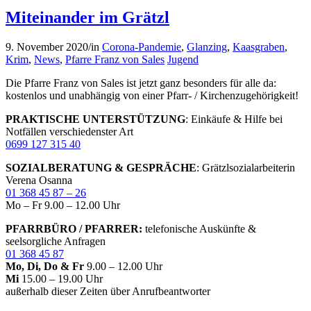
Miteinander im Grätzl
9. November 2020
/
in
Corona-Pandemie
,
Glanzing
,
Kaasgraben
,
Krim
,
News
,
Pfarre Franz von Sales
Jugend
Die Pfarre Franz von Sales ist jetzt ganz besonders für alle da:
kostenlos und unabhängig von einer Pfarr- / Kirchenzugehörigkeit!
PRAKTISCHE UNTERSTÜTZUNG
: Einkäufe & Hilfe bei
Notfällen verschiedenster Art
0699 127 315 40
SOZIALBERATUNG & GESPRÄCHE
: Grätzlsozialarbeiterin
Verena Osanna
01 368 45 87 – 26
Mo – Fr 9.00 – 12.00 Uhr
PFARRBÜRO / PFARRER:
telefonische Auskünfte &
seelsorgliche Anfragen
01 368 45 87
Mo, Di, Do & Fr
9.00 – 12.00 Uhr
Mi
15.00 – 19.00 Uhr
außerhalb dieser Zeiten über Anrufbeantworter