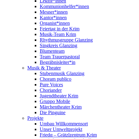
Lektor*innen
Kommunionhelfer*innen
Mesner*innen
Kantor*innen
Organist*innen
Feiertag in der Krim
Musik-Team Krim
Rhythmusgruppe Glanzing
Singkreis Glanzing
Blumenteam
Team Trauerpastoral
Begräbnisleiter*in
Musik & Theater
Stubenmusik Glanzing
Choram publico
Pure Voices
Choriander
Jugendtheater Krim
Gruppo Mobile
Märchentheater Krim
Die Pinguine
Projekte
Umbau Willkommensort
Unser Umweltprojekt
Friedα – Grätzlzentrum Krim