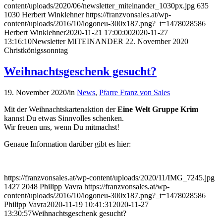
content/uploads/2020/06/newsletter_miteinander_1030px.jpg
635
1030
Herbert Winklehner
https://franzvonsales.at/wp-
content/uploads/2016/10/logoneu-300x187.png?_t=1478028586
Herbert Winklehner
2020-11-21 17:00:00
2020-11-27
13:16:10
Newsletter MITEINANDER 22. November 2020
Christkönigssonntag
Weihnachtsgeschenk gesucht?
19. November 2020
/
in
News
,
Pfarre Franz von Sales
Mit der Weihnachtskartenaktion der
Eine Welt Gruppe Krim
kannst Du etwas Sinnvolles schenken.
Wir freuen uns, wenn Du mitmachst!
Genaue Information darüber gibt es hier:
https://franzvonsales.at/wp-content/uploads/2020/11/IMG_7245.jpg
1427
2048
Philipp Vavra
https://franzvonsales.at/wp-
content/uploads/2016/10/logoneu-300x187.png?_t=1478028586
Philipp Vavra
2020-11-19 10:41:31
2020-11-27
13:30:57
Weihnachtsgeschenk gesucht?