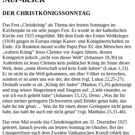
DER CHRISTKÖNIGSSONNTAG
Das Fest „Christkönig“ als Thema des letzten Sonntages im
Kirchenjahr ist ein sehr junges Fest. Es wurde in der katholischen
Kirche erst 1925 eingeführt. Mit dem Ende des Ersten Weltkrieges
(1918) gingen in Europa einige Kaiser- und Königsherrschaften zu
Ende. Als Reaktion darauf wollte Papst Pius XI. den Menschen den
„wahren König“ Jesus Christus vor Augen führen, dessen
Königreich jedoch „nicht von dieser Welt“ (Johannes 18,36) ist.
Außerdem ist Jesus Christus kein politischer König im Sinne dieser
Welt, denn „seine Herrschaft wird kein Ende haben“ (Lukas 1,33).
Er ist nicht in die Welt gekommen, um über Völker zu herrschen,
sondern er ist unter uns wie der, der dient (vgl. Lukas 22,25-27).
Deshalb wurde er als „König der Juden“ (Markus 15,26) gekreuzigt
und trug seinen Jüngerinnen und Jüngern auf: „Liebt einander, so
wie ich euch geliebt habe“ (Johannes 15,12). Denn: „Was ihr für
einen meiner geringsten [Schwestern und] Brüder getan habt, das
habt ihr mir getan … Was ihr für einen dieser Geringsten nicht getan
habt, das habt ihr auch mir nicht getan“ (vgl. Matthäus 25,31-46).
Das erste Mal wurde das Christkönigsfest am 31. Dezember 1925
gefeiert, danach jeweils am letzten Sonntag im Oktober. Bei der
Liturgiereform nach dem Zweiten Vatikanischen Konzil erhielt das