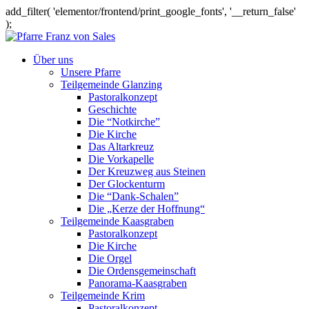
add_filter( 'elementor/frontend/print_google_fonts', '__return_false'
);
Über uns
Unsere Pfarre
Teilgemeinde Glanzing
Pastoralkonzept
Geschichte
Die “Notkirche”
Die Kirche
Das Altarkreuz
Die Vorkapelle
Der Kreuzweg aus Steinen
Der Glockenturm
Die “Dank-Schalen”
Die „Kerze der Hoffnung“
Teilgemeinde Kaasgraben
Pastoralkonzept
Die Kirche
Die Orgel
Die Ordensgemeinschaft
Panorama-Kaasgraben
Teilgemeinde Krim
Pastoralkonzept