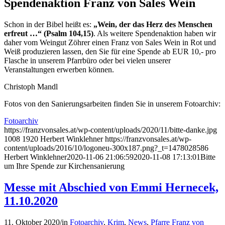
Spendenaktion Franz von Sales Wein
Schon in der Bibel heißt es:
„Wein, der das Herz des Menschen
erfreut …“ (Psalm 104,15)
. Als weitere Spendenaktion haben wir
daher vom Weingut Zöhrer einen Franz von Sales Wein in Rot und
Weiß produzieren lassen, den Sie für eine Spende ab EUR 10,- pro
Flasche in unserem Pfarrbüro oder bei vielen unserer
Veranstaltungen erwerben können.
Christoph Mandl
Fotos von den Sanierungsarbeiten finden Sie in unserem Fotoarchiv:
Fotoarchiv
https://franzvonsales.at/wp-content/uploads/2020/11/bitte-danke.jpg
1008
1920
Herbert Winklehner
https://franzvonsales.at/wp-
content/uploads/2016/10/logoneu-300x187.png?_t=1478028586
Herbert Winklehner
2020-11-06 21:06:59
2020-11-08 17:13:01
Bitte
um Ihre Spende zur Kirchensanierung
Messe mit Abschied von Emmi Hernecek,
11.10.2020
11. Oktober 2020
/
in
Fotoarchiv
,
Krim
,
News
,
Pfarre Franz von