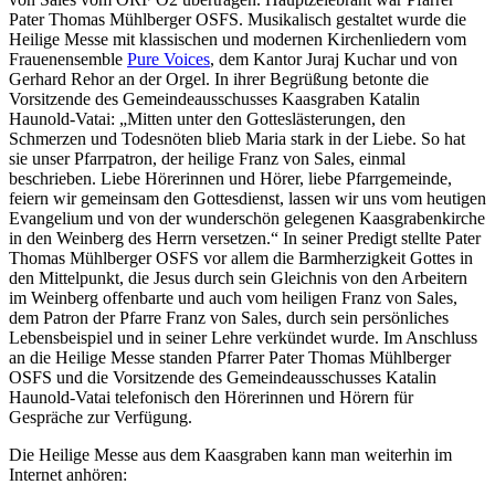
Pater Thomas Mühlberger OSFS. Musikalisch gestaltet wurde die
Heilige Messe mit klassischen und modernen Kirchenliedern vom
Frauenensemble
Pure Voices
, dem Kantor Juraj Kuchar und von
Gerhard Rehor an der Orgel. In ihrer Begrüßung betonte die
Vorsitzende des Gemeindeausschusses Kaasgraben Katalin
Haunold-Vatai: „Mitten unter den Gotteslästerungen, den
Schmerzen und Todesnöten blieb Maria stark in der Liebe. So hat
sie unser Pfarrpatron, der heilige Franz von Sales, einmal
beschrieben. Liebe Hörerinnen und Hörer, liebe Pfarrgemeinde,
feiern wir gemeinsam den Gottesdienst, lassen wir uns vom heutigen
Evangelium und von der wunderschön gelegenen Kaasgrabenkirche
in den Weinberg des Herrn versetzen.“ In seiner Predigt stellte Pater
Thomas Mühlberger OSFS vor allem die Barmherzigkeit Gottes in
den Mittelpunkt, die Jesus durch sein Gleichnis von den Arbeitern
im Weinberg offenbarte und auch vom heiligen Franz von Sales,
dem Patron der Pfarre Franz von Sales, durch sein persönliches
Lebensbeispiel und in seiner Lehre verkündet wurde. Im Anschluss
an die Heilige Messe standen Pfarrer Pater Thomas Mühlberger
OSFS und die Vorsitzende des Gemeindeausschusses Katalin
Haunold-Vatai telefonisch den Hörerinnen und Hörern für
Gespräche zur Verfügung.
Die Heilige Messe aus dem Kaasgraben kann man weiterhin im
Internet anhören: