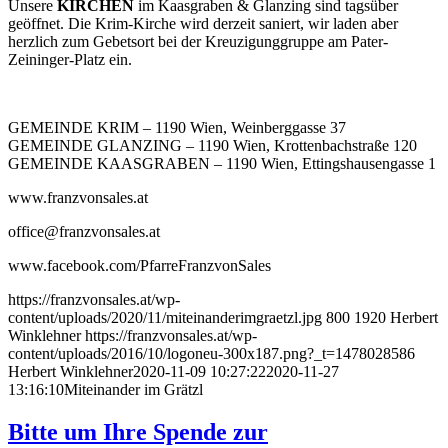
Unsere
KIRCHEN
im Kaasgraben & Glanzing sind tagsüber
geöffnet. Die Krim-Kirche wird derzeit saniert, wir laden aber
herzlich zum Gebetsort bei der Kreuzigunggruppe am Pater-
Zeininger-Platz ein.
GEMEINDE KRIM – 1190 Wien, Weinberggasse 37
GEMEINDE GLANZING – 1190 Wien, Krottenbachstraße 120
GEMEINDE KAASGRABEN – 1190 Wien, Ettingshausengasse 1
www.franzvonsales.at
office@franzvonsales.at
www.facebook.com/PfarreFranzvonSales
https://franzvonsales.at/wp-
content/uploads/2020/11/miteinanderimgraetzl.jpg
800
1920
Herbert
Winklehner
https://franzvonsales.at/wp-
content/uploads/2016/10/logoneu-300x187.png?_t=1478028586
Herbert Winklehner
2020-11-09 10:27:22
2020-11-27
13:16:10
Miteinander im Grätzl
Bitte um Ihre Spende zur