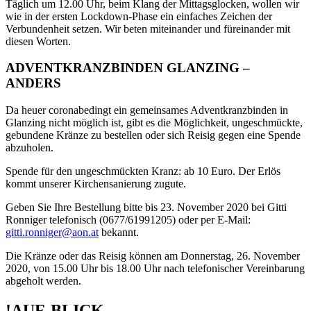
Täglich um 12.00 Uhr, beim Klang der Mittagsglocken, wollen wir
wie in der ersten Lockdown-Phase ein einfaches Zeichen der
Verbundenheit setzen. Wir beten miteinander und füreinander mit
diesen Worten.
ADVENTKRANZBINDEN GLANZING –
ANDERS
Da heuer coronabedingt ein gemeinsames Adventkranzbinden in
Glanzing nicht möglich ist, gibt es die Möglichkeit, ungeschmückte,
gebundene Kränze zu bestellen oder sich Reisig gegen eine Spende
abzuholen.
Spende für den ungeschmückten Kranz: ab 10 Euro. Der Erlös
kommt unserer Kirchensanierung zugute.
Geben Sie Ihre Bestellung bitte bis 23. November 2020 bei Gitti
Ronniger telefonisch (0677/61991205) oder per E-Mail:
gitti.ronniger@aon.at
bekannt.
Die Kränze oder das Reisig können am Donnerstag, 26. November
2020, von 15.00 Uhr bis 18.00 Uhr nach telefonischer Vereinbarung
abgeholt werden.
!AUF-BLICK