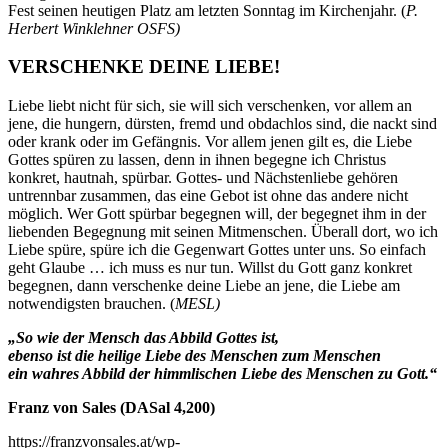
Fest seinen heutigen Platz am letzten Sonntag im Kirchenjahr. (
P.
Herbert Winklehner OSFS)
VERSCHENKE DEINE LIEBE!
Liebe liebt nicht für sich, sie will sich verschenken, vor allem an
jene, die hungern, dürsten, fremd und obdachlos sind, die nackt sind
oder krank oder im Gefängnis. Vor allem jenen gilt es, die Liebe
Gottes spüren zu lassen, denn in ihnen begegne ich Christus
konkret, hautnah, spürbar. Gottes- und Nächstenliebe gehören
untrennbar zusammen, das eine Gebot ist ohne das andere nicht
möglich. Wer Gott spürbar begegnen will, der begegnet ihm in der
liebenden Begegnung mit seinen Mitmenschen. Überall dort, wo ich
Liebe spüre, spüre ich die Gegenwart Gottes unter uns. So einfach
geht Glaube … ich muss es nur tun. Willst du Gott ganz konkret
begegnen, dann verschenke deine Liebe an jene, die Liebe am
notwendigsten brauchen. (
MESL)
„So wie der Mensch das Abbild Gottes ist,
ebenso ist die heilige Liebe des Menschen zum Menschen
ein wahres Abbild der himmlischen Liebe des Menschen zu Gott.“
Franz von Sales (DASal 4,200)
https://franzvonsales.at/wp-