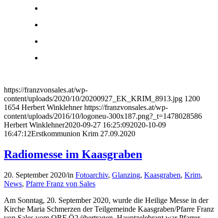
https://franzvonsales.at/wp-
content/uploads/2020/10/20200927_EK_KRIM_8913.jpg
1200
1654
Herbert Winklehner
https://franzvonsales.at/wp-
content/uploads/2016/10/logoneu-300x187.png?_t=1478028586
Herbert Winklehner
2020-09-27 16:25:09
2020-10-09
16:47:12
Erstkommunion Krim 27.09.2020
Radiomesse im Kaasgraben
20. September 2020
/
in
Fotoarchiv
,
Glanzing
,
Kaasgraben
,
Krim
,
News
,
Pfarre Franz von Sales
Am Sonntag, 20. September 2020, wurde die Heilige Messe in der
Kirche Maria Schmerzen der Teilgemeinde Kaasgraben/Pfarre Franz
von Sales vom ORF Ö2 übertragen. Hauptzelebrant war Pfarrer