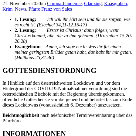
21. November 2020
/
in
Corona-Pandemie
,
Glanzing
,
Kaasgraben
,
Krim
,
News
,
Pfarre Franz von Sales
1. Lesung:
Ich will ihr Hirt sein und für sie sorgen, wie
es recht ist. (Ezechiel 34,11-12.15-17)
2.
Lesung
:
Erster ist Christus; dann folgen, wenn
Christus kommt, alle, die zu ihm gehören. (1Korinther 15,20-
26.28)
Evangelium:
Amen, ich sage euch: Was ihr für einen
meiner geringsten Brüder getan habt, das habt ihr mir getan.
(Matthäus 25,31-46)
GOTTESDIENSTORDNUNG
In Hinblick auf den österreichweiten Lockdown und vor dem
Hintergrund der COVID-19-Notmaßnahmenverordnung sind die
österreichischen Bischöfe mit der Regierung übereingekommen,
öffentliche Gottesdienste vorübergehend und befristet bis zum Ende
dieses Lockdowns (voraussichtlich 6. Dezember) auszusetzen.
Beichtmöglichkeit
nach telefonischer Terminvereinbarung über das
Pfarrbüro.
INFORMATIONEN