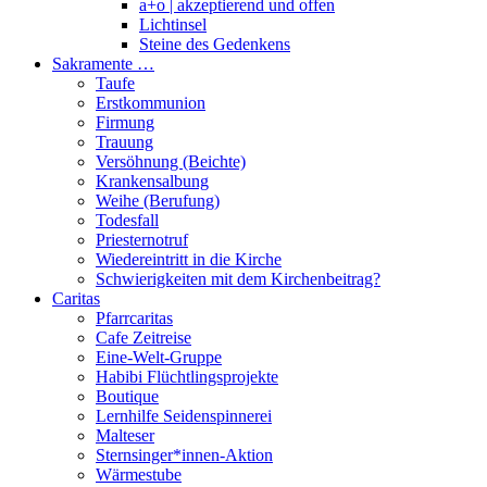
a+o | akzeptierend und offen
Lichtinsel
Steine des Gedenkens
Sakramente …
Taufe
Erstkommunion
Firmung
Trauung
Versöhnung (Beichte)
Krankensalbung
Weihe (Berufung)
Todesfall
Priesternotruf
Wiedereintritt in die Kirche
Schwierigkeiten mit dem Kirchenbeitrag?
Caritas
Pfarrcaritas
Cafe Zeitreise
Eine-Welt-Gruppe
Habibi Flüchtlingsprojekte
Boutique
Lernhilfe Seidenspinnerei
Malteser
Sternsinger*innen-Aktion
Wärmestube