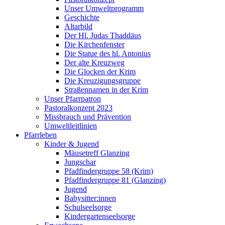
Unser Umweltprogramm
Geschichte
Altarbild
Der Hl. Judas Thaddäus
Die Kirchenfenster
Die Statue des hl. Antonius
Der alte Kreuzweg
Die Glocken der Krim
Die Kreuzigungsgruppe
Straßennamen in der Krim
Unser Pfarrpatron
Pastoralkonzept 2023
Missbrauch und Prävention
Umweltleitlinien
Pfarrleben
Kinder & Jugend
Mäusetreff Glanzing
Jungschar
Pfadfindergruppe 58 (Krim)
Pfadfindergruppe 81 (Glanzing)
Jugend
Babysitter:innen
Schulseelsorge
Kindergartenseelsorge