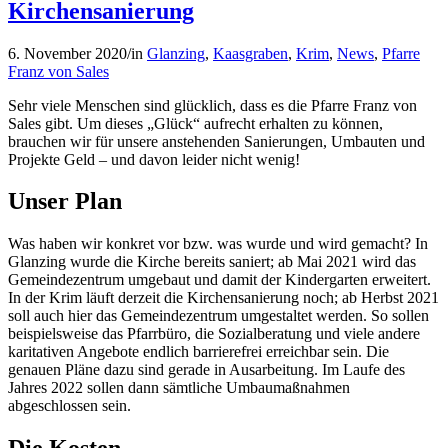
Kirchensanierung
6. November 2020
/
in
Glanzing
,
Kaasgraben
,
Krim
,
News
,
Pfarre
Franz von Sales
Sehr viele Menschen sind glücklich, dass es die Pfarre Franz von
Sales gibt. Um dieses „Glück“ aufrecht erhalten zu können,
brauchen wir für unsere anstehenden Sanierungen, Umbauten und
Projekte Geld – und davon leider nicht wenig!
Unser Plan
Was haben wir konkret vor bzw. was wurde und wird gemacht? In
Glanzing wurde die Kirche bereits saniert; ab Mai 2021 wird das
Gemeindezentrum umgebaut und damit der Kindergarten erweitert.
In der Krim läuft derzeit die Kirchensanierung noch; ab Herbst 2021
soll auch hier das Gemeindezentrum umgestaltet werden. So sollen
beispielsweise das Pfarrbüro, die Sozialberatung und viele andere
karitativen Angebote endlich barrierefrei erreichbar sein. Die
genauen Pläne dazu sind gerade in Ausarbeitung. Im Laufe des
Jahres 2022 sollen dann sämtliche Umbaumaßnahmen
abgeschlossen sein.