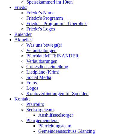
Speisekammerl im 19ten
Friedα
Friedα’s Name
Friedα’s Programm
Friedα – Programm – Überblick
Friedα’s Logos
Kalender
Aktuelles
Was uns bewegt(e)
Veranstaltungen
Pfarrblatt MITEINANDER
Verlautbarungen
Gottesdiensteinteilung
Liedpläne (Krim)
Social Media
Fotos
Logos
Kontoverbindungen für Spenden
Kontakt
Pfarrbüro
Seelsorgeteam
Aushilfsseelsorger
Pfarrgemeinderat
Pfarrleitungsteam
Gemeindeausschuss Glanzing