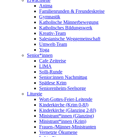
Erwachsene
Anima
Familienrunden & Freundeskreise
Gymnastik
Katholische Männerbewegung
Katholisches Bildungswerk
Kreativ-Team
Salesianische Weggemeinschaft
Umwelt-Team
Yoga
Senior*innen
Cafe Zeitreise
LIMA
Solli-Runde
Senior:innen Nachmittag
Spätlese Krim
Seniorenheim-Seelsorge
Liturgie
Wort-Gottes-Feier-Leitende
Kinderkirche (Krim 0-8J)
Kinderkirche (Glanzing 2-8J)
Ministrant*innen (Glanzing)
Ministrant*innen (Krim)
Frauen-/Männer-Ministranten
Vernetzte Ökumene