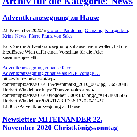
Archiv für die Kategorie: News
Adventkranzsegnung zu Hause
23. November 2020
/
in
Corona-Pandemie
,
Glanzing
,
Kaasgraben
,
Krim
,
News
,
Pfarre Franz von Sales
Falls Sie die Adventkranzsegnung zuhause feiern wollen, hat die
Erzdiözese Wien dafür einen Vorschlag für die Feier
zusammengestellt:
Adventkranzsegnung zuhause feiern …
Adventkranzsegnung zuhause als PDF-Vorlage …
https://franzvonsales.at/wp-
content/uploads/2016/11/Adventmarkt_2016_005.jpg
1365
2048
Herbert Winklehner
https://franzvonsales.at/wp-
content/uploads/2016/10/logoneu-300x187.png?_t=1478028586
Herbert Winklehner
2020-11-23 17:36:12
2020-11-27
13:30:57
Adventkranzsegnung zu Hause
Newsletter MITEINANDER 22.
November 2020 Christkönigssonntag