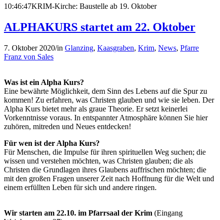
10:46:47
KRIM-Kirche: Baustelle ab 19. Oktober
ALPHAKURS startet am 22. Oktober
7. Oktober 2020
/
in
Glanzing
,
Kaasgraben
,
Krim
,
News
,
Pfarre
Franz von Sales
Was ist ein Alpha Kurs?
Eine bewährte Möglichkeit, dem Sinn des Lebens auf die Spur zu
kommen! Zu erfahren, was Christen glauben und wie sie leben. Der
Alpha Kurs bietet mehr als graue Theorie. Er setzt keinerlei
Vorkenntnisse voraus. In entspannter Atmosphäre können Sie hier
zuhören, mitreden und Neues entdecken!
Für wen ist der Alpha Kurs?
Für Menschen, die Impulse für ihren spirituellen Weg suchen; die
wissen und verstehen möchten, was Christen glauben; die als
Christen die Grundlagen ihres Glaubens auffrischen möchten; die
mit den großen Fragen unserer Zeit nach Hoffnung für die Welt und
einem erfüllten Leben für sich und andere ringen.
Wir starten am 22.10. im Pfarrsaal der Krim
(Eingang