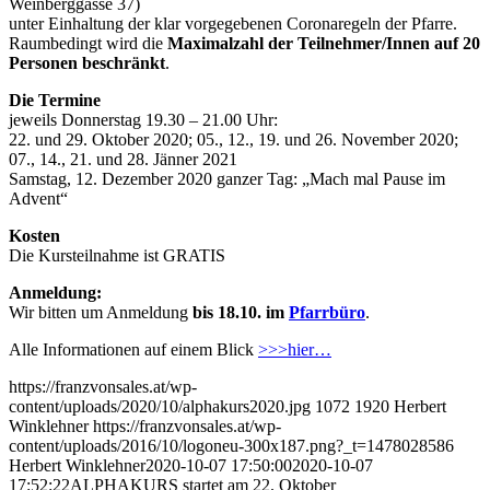
Weinberggasse 37)
unter Einhaltung der klar vorgegebenen Coronaregeln der Pfarre.
Raumbedingt wird die
Maximalzahl der Teilnehmer/Innen auf 20
Personen beschränkt
.
Die Termine
jeweils Donnerstag 19.30 – 21.00 Uhr:
22. und 29. Oktober 2020; 05., 12., 19. und 26. November 2020;
07., 14., 21. und 28. Jänner 2021
Samstag, 12. Dezember 2020 ganzer Tag: „Mach mal Pause im
Advent“
Kosten
Die Kursteilnahme ist GRATIS
Anmeldung:
Wir bitten um Anmeldung
bis 18.10. im
Pfarrbüro
.
Alle Informationen auf einem Blick
>>>hier…
https://franzvonsales.at/wp-
content/uploads/2020/10/alphakurs2020.jpg
1072
1920
Herbert
Winklehner
https://franzvonsales.at/wp-
content/uploads/2016/10/logoneu-300x187.png?_t=1478028586
Herbert Winklehner
2020-10-07 17:50:00
2020-10-07
17:52:22
ALPHAKURS startet am 22. Oktober