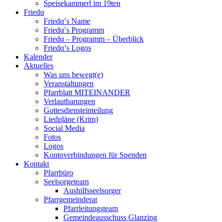
Speisekammerl im 19ten
Friedα
Friedα’s Name
Friedα’s Programm
Friedα – Programm – Überblick
Friedα’s Logos
Kalender
Aktuelles
Was uns bewegt(e)
Veranstaltungen
Pfarrblatt MITEINANDER
Verlautbarungen
Gottesdiensteinteilung
Liedpläne (Krim)
Social Media
Fotos
Logos
Kontoverbindungen für Spenden
Kontakt
Pfarrbüro
Seelsorgeteam
Aushilfsseelsorger
Pfarrgemeinderat
Pfarrleitungsteam
Gemeindeausschuss Glanzing