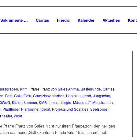
Sakramente …
Caritas
Friedα
Kalender
Aktuelles
Kont
aasgraben
,
Krim
,
Pfarre Franz von Sales
Anima
,
Bastelrunde
,
Caritas
,
en
,
Fest
,
Goki
,
Goki
,
Graetzlsozialarbeit
,
Habibi
,
Jugend
,
Jungschar
,
KiWoG
,
Kleiderkammer
,
KMB
,
Lima
,
Liturgie
,
Mäusetreff
,
Ministranten
,
S
,
Pfadfinder
,
Pfarrgemeinderat
,
Projekte und Soziales
,
Seelsorge
,
Theater
,
Woki
e Pfarre Franz von Sales nicht nur ihren Pfarrpatron, den heiligen
uch das neue „Grätzlzentrum Frieda Krim“ feierlich eröffnet.