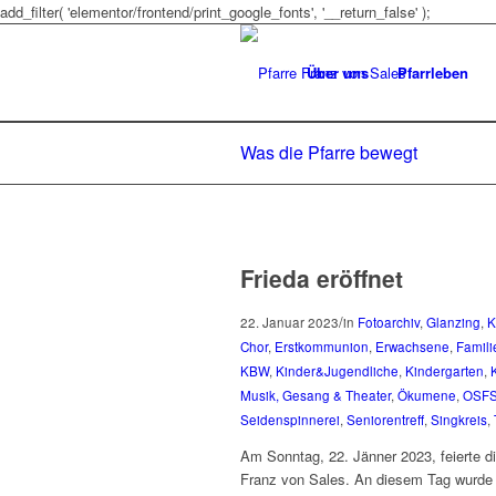
add_filter( 'elementor/frontend/print_google_fonts', '__return_false' );
Über uns
Pfarrleben
Was die Pfarre bewegt
Frieda eröffnet
/
22. Januar 2023
in
Fotoarchiv
,
Glanzing
,
K
Chor
,
Erstkommunion
,
Erwachsene
,
Famili
KBW
,
Kinder&Jugendliche
,
Kindergarten
,
Musik, Gesang & Theater
,
Ökumene
,
OSF
Seidenspinnerei
,
Seniorentreff
,
Singkreis
,
Am Sonntag, 22. Jänner 2023, feierte di
Franz von Sales. An diesem Tag wurde a